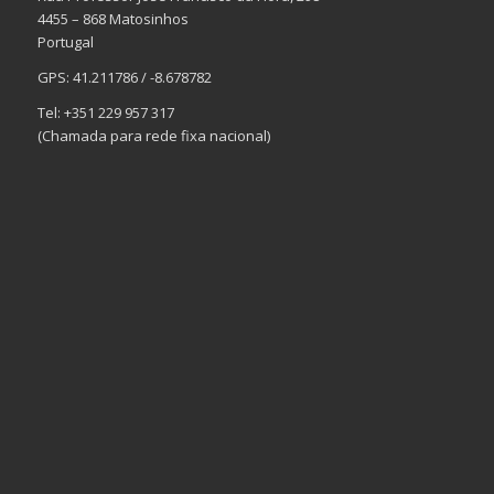
4455 – 868 Matosinhos
Portugal
GPS: 41.211786 / -8.678782
Tel: +351 229 957 317
(Chamada para rede fixa nacional)