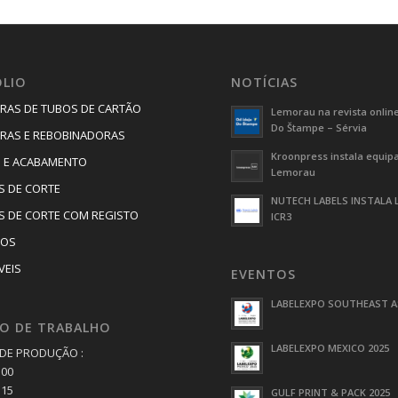
LIO
NOTÍCIAS
RAS DE TUBOS DE CARTÃO
Lemorau na revista online
Do Štampe – Sérvia
RAS E REBOBINADORAS
Kroonpress instala equi
 E ACABAMENTO
Lemorau
 DE CORTE
NUTECH LABELS INSTALA
 DE CORTE COM REGISTO
ICR3
IOS
VEIS
EVENTOS
LABELEXPO SOUTHEAST AS
O DE TRABALHO
LABELEXPO MEXICO 2025
DE PRODUÇÃO :
:00
:15
GULF PRINT & PACK 2025