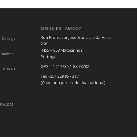
ONDE ESTAMOS?
Rua Professor José Francisco da Hora,
 Od Ideje
298
4455 – 868 Matosinhos
pamentos
Portugal
GPS: 41.211786 / -8.678782
 LEMORAU
Tel: +351 229 957 317
(Chamada para rede fixa nacional)
IA 2025