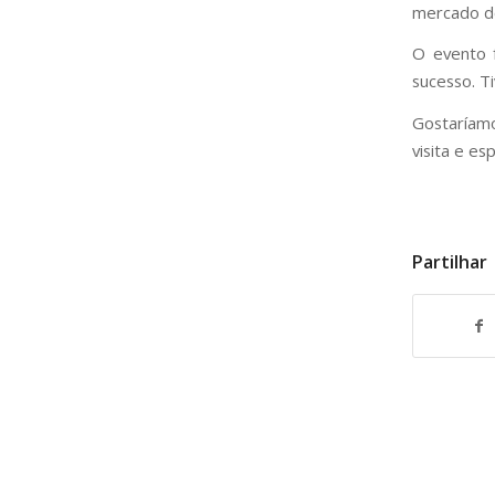
mercado do
O evento f
sucesso. T
Gostaríamo
visita e e
Partilhar