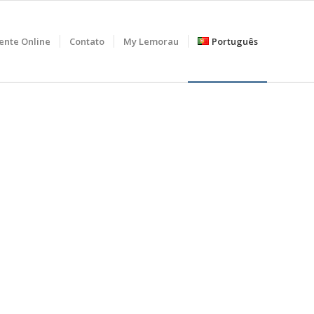
iente Online
Contato
My Lemorau
Português