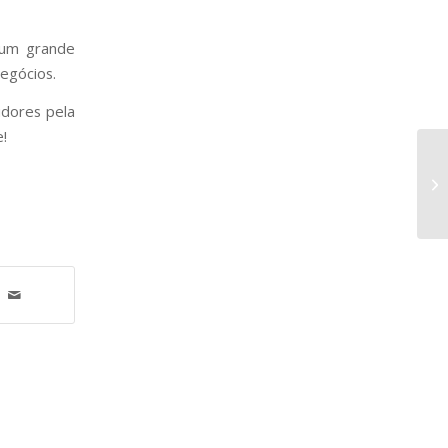
 um grande
egócios.
idores pela
!