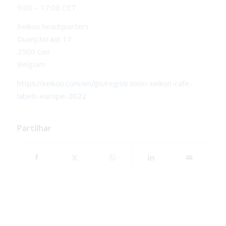
9:00 – 17:00 CET
Xeikon headquarters
Duwijcktraat 17
2500 Lier
Belgium
https://xeikon.com/en/lps/registration-xeikon-cafe-
labels-europe-2022
Partilhar