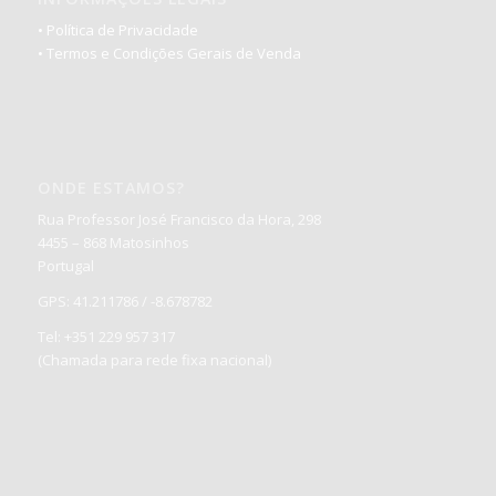
• Política de Privacidade
• Termos e Condições Gerais de Venda
ONDE ESTAMOS?
Rua Professor José Francisco da Hora, 298
4455 – 868 Matosinhos
Portugal
GPS: 41.211786 / -8.678782
Tel: +351 229 957 317
(Chamada para rede fixa nacional)