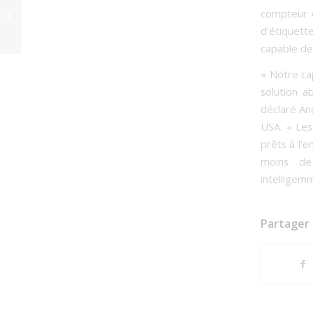
BD SÉRIGRAPHIE
compteur d
ACQUIERT 3 MACHINES
LEMORAU
d’étiquett
capable de 
« Notre ca
solution a
déclaré An
USA. « Les
prêts à l’e
moins de
intelligemm
Partager 