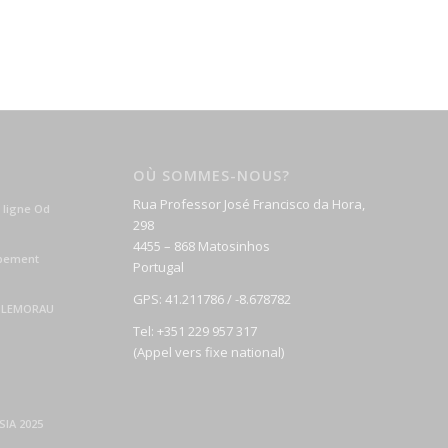
OÙ SOMMES-NOUS?
Rua Professor José Francisco da Hora,
 ligne Od
298
4455 – 868 Matosinhos
ipement
Portugal
GPS: 41.211786 / -8.678782
E LEMORAU
Tel: +351 229 957 317
(Appel vers fixe national)
IA 2025