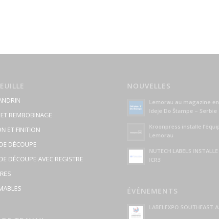
EUILLE
NOUVELLES
ANDRIN
Lemorau au magazine en
Ideje Do Štampe – Serbie
 ET REMBOBINAGE
Kroonpress installe l’équ
N ET FINITION
Lemorau
DE DÉCOUPE
NUTECH LABELS INSTALL
DE DÉCOUPE AVEC REGISTRE
ICR3
IRES
MABLES
ÉVÉNEMENTS
LABELEXPO SOUTHEAST AS