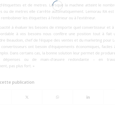
’étiquettes et de metres. Lorsque la machine atteint le nombr
es ou de metres elle s’arrête automatiquement. Lemorau RA es
rembobiner les étiquettes à l’intérieur ou à l’extérieur.
pacité à évaluer les besoins de n’importe quel convertisseur et à 
bordable à vos besoins nous confère une position tout à fait 
dre Beaudoin, chef de l’équipe des ventes et du marketing pour
 convertisseurs ont besoin d’équipements économiques, faciles à 
mploi. Dans certains cas, la bonne solution leur permet de produir
 dépenses ou de main-d’œuvre redondante – en travail
ent, pas plus fort. »
cette publication