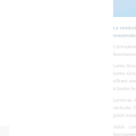
Le rembob
maximales
L’enroule
fonctionne
Lemu Group
Lemu Group
offrant un
à toutes le
Lemorau R
verticale.
poids maxi
Selon Le
fonctionne