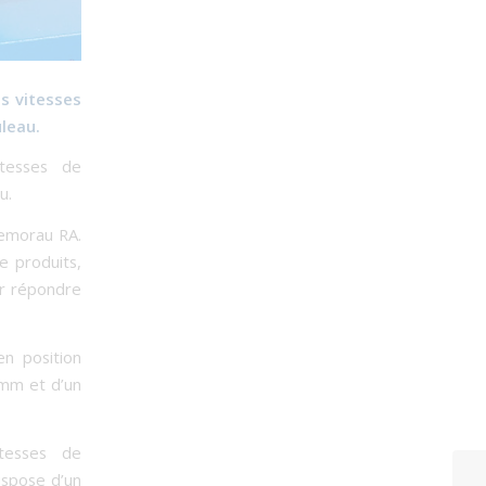
s vitesses
leau.
itesses de
u.
Lemorau RA.
e produits,
ur répondre
n position
 mm et d’un
tesses de
ispose d’un