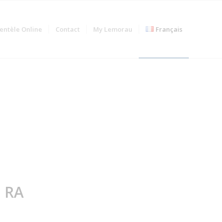
ientèle Online
Contact
My Lemorau
Français
 RA