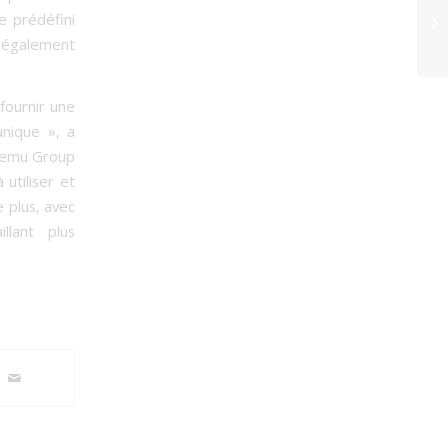
e prédéfini
t également
fournir une
unique », a
 Lemu Group
utiliser et
e plus, avec
lant plus