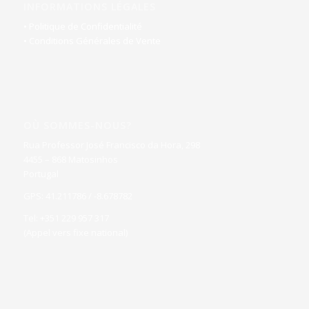
INFORMATIONS LÉGALES
• Politique de Confidentialité
• Conditions Générales de Vente
OÙ SOMMES-NOUS?
Rua Professor José Francisco da Hora, 298
4455 – 868 Matosinhos
Portugal
GPS: 41.211786 / -8.678782
Tel: +351 229 957 317
(Appel vers fixe national)