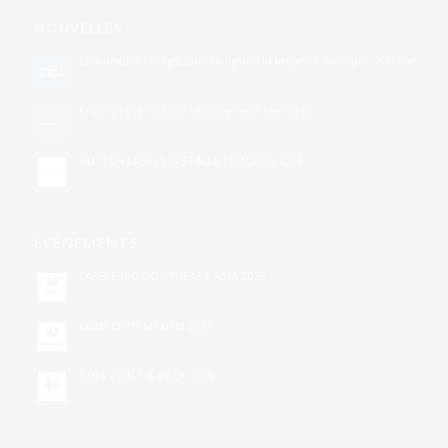
NOUVELLES
Lemorau au magazine en ligne Od Ideje Do Štampe – Serbie
Kroonpress installe l’équipement Lemorau
NUTECH LABELS INSTALLE LEMORAU ICR3
ÉVÉNEMENTS
LABELEXPO SOUTHEAST ASIA 2025
LABELEXPO MEXICO 2025
GULF PRINT & PACK 2025